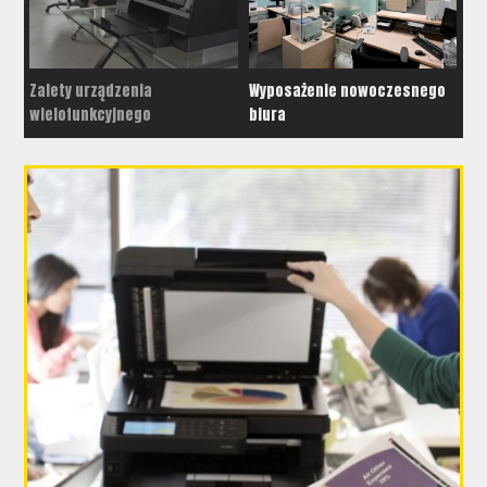
Zalety urządzenia
Wyposażenie nowoczesnego
Ur
wielofunkcyjnego
biura