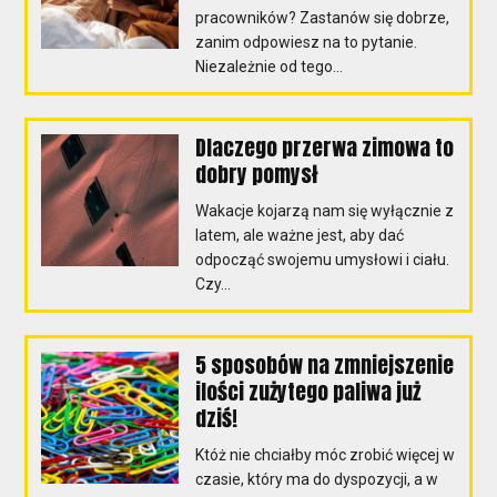
pracowników? Zastanów się dobrze,
zanim odpowiesz na to pytanie.
Niezależnie od tego...
Dlaczego przerwa zimowa to
dobry pomysł
Wakacje kojarzą nam się wyłącznie z
latem, ale ważne jest, aby dać
odpocząć swojemu umysłowi i ciału.
Czy...
5 sposobów na zmniejszenie
ilości zużytego paliwa już
dziś!
Któż nie chciałby móc zrobić więcej w
czasie, który ma do dyspozycji, a w