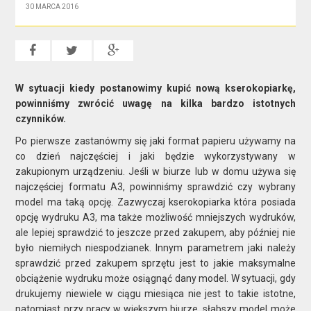
30 MARCA 2016
W sytuacji kiedy postanowimy kupić nową kserokopiarkę,
powinniśmy zwrócić uwagę na kilka bardzo istotnych
czynników.
Po pierwsze zastanówmy się jaki format papieru używamy na
co dzień najczęściej i jaki będzie wykorzystywany w
zakupionym urządzeniu. Jeśli w biurze lub w domu używa się
najczęściej formatu A3, powinniśmy sprawdzić czy wybrany
model ma taką opcję. Zazwyczaj kserokopiarka która posiada
opcję wydruku A3, ma także możliwość mniejszych wydruków,
ale lepiej sprawdzić to jeszcze przed zakupem, aby później nie
było niemiłych niespodzianek. Innym parametrem jaki należy
sprawdzić przed zakupem sprzętu jest to jakie maksymalne
obciążenie wydruku może osiągnąć dany model. W sytuacji, gdy
drukujemy niewiele w ciągu miesiąca nie jest to takie istotne,
natomiast przy pracy w większym biurze, słabszy model może