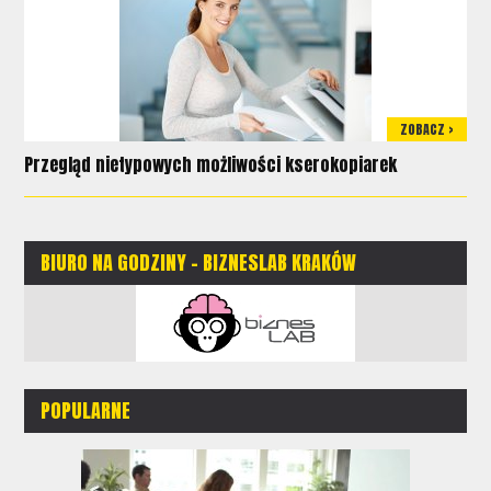
ZOBACZ >
Przegląd nietypowych możliwości kserokopiarek
BIURO NA GODZINY - BIZNESLAB KRAKÓW
POPULARNE