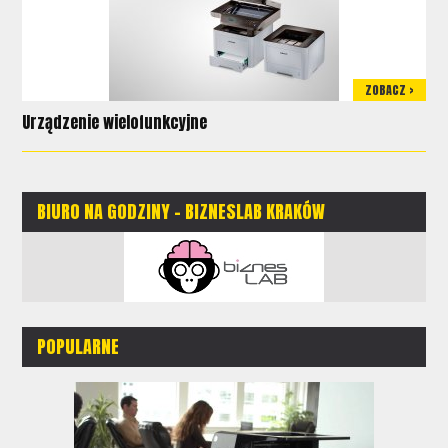
ZOBACZ >
Urządzenie wielofunkcyjne
BIURO NA GODZINY - BIZNESLAB KRAKÓW
POPULARNE