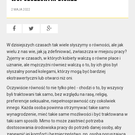
2 MAJA 2022
W dzisiejszych czasach tak wiele słyszymy o równości, ale jak
wielu z nas wie, jak ją zdefiniować, zwłaszcza w miejscu pracy?
Żyjemy w czasach, w których kobiety walczą o równe płace i
uznanie, ale mężczyźni również walczą o to, by ich głos był
słyszalny ponad kolegami, którzy mogą być bardziej
ekstrawertyczni lub otwarci niż oni.
Oczywiście równość to nie tylko płeć - chodzi o to, by wszyscy
byli traktowani tak samo, bez względu na rasę, religię,
preferencje seksualne, niepełnosprawność czy cokolwiek
innego. Każda osoba powinna otrzymywać takie samo
wynagrodzenie, mieć takie same możliwości i być traktowana w
taki sam sposób. Mimo to może zaistnieć potrzeba
dostosowania środowiska pracy do potrzeb danej osoby, aby
zapewnić jej komfort i bezpieczeństwo, np. osoba poruszająca