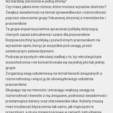
też bardziej zwrócona w jedną stronę?
Czy masz jakieś inne różnice, które możesz wyraźnie dostrzec?
Zwiększ świadomość na temat sprawiedliwości i różnorodności
poprzez utworzenie grupy fokusowej złożonej z menedżerów i
pracowników.
Ta grupa wsparcia powinna opracować politykę dotyczącą
równych zasad zatrudnienia i szans dla pracowników
Rozpowszechnij tę politykę i pozwól innym pracownikom na
wyrażenie opinii, biorąc je wszystkie pod uwagę, przed
ostatecznym zatwierdzeniem.
Podczas przyszłych rekrutacji zadbaj o to, by rekrutacja była
wszechstronna i nie koncentrowała się na jednej płci lub jednej
grupie
Zorganizuj sesję szkoleniową na temat kwestii związanych z
różnorodnością i włącz ją do obowiązkowego szkolenia
pracowników
Skupiając się na równości i zwracając większą uwagę na
różnorodność i kwestie z nią związane, podnosisz świadomość i
przełamujesz bariery oraz staroświeckie idee. Kobiety muszą
mieć możliwość błyszczenia tak samo, jak mężczyźni w
przeszłości, a grupy mniejszościowe w ramach zatrudnienia