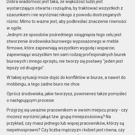
Dobra wiadomość jest taka, że większość ludzi jest
wystarczająco otwarta i rozsądna, by traktować wszystkich z
szacunkiem i nie wyróżniać nikogo z powodu dostrzeganych
różnic. Mimo to ważne jest, aby podkreślać znaczenie równości
w ogóle.
Jednym ze sposobów pośredniego osiągnięcia tego celu jest
stworzenie środowiska biurowego wyposażonego w meble
firmowe, które zapewniają wszystkim wygodę i wsparcie;
zapewniając wszystkim ten sam rodzaj profesjonalnych biurek
biurowych i innego sprzętu, nie tworzy się postawy "jeden jest
lepszy od drugiego".
W takiej sytuacji może dojść do konfliktów w biurze, a nawet do
mobbingu, a tego żadne biuro nie chce.
Oprócz środowiska, jakie tworzysz, powinieneś także pomyśleć
o następującym procesie:
Przyjrzyj się uważnie pracownikom w swoim miejscu pracy - czy
możesz wyróżnić jakąś tzw. grupę mniejszościową? Na
przykład, czy masz jednego lub więcej pracowników, którzy są
niepełnosprawni? Czy liczba mężczyzn i kobiet jest równa, czy