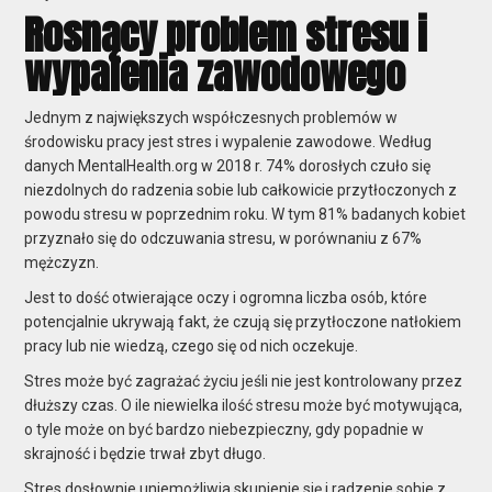
Rosnący problem stresu i
wypalenia zawodowego
Jednym z największych współczesnych problemów w
środowisku pracy jest stres i wypalenie zawodowe. Według
danych MentalHealth.org w 2018 r. 74% dorosłych czuło się
niezdolnych do radzenia sobie lub całkowicie przytłoczonych z
powodu stresu w poprzednim roku. W tym 81% badanych kobiet
przyznało się do odczuwania stresu, w porównaniu z 67%
mężczyzn.
Jest to dość
otwierające oczy
i ogromna liczba osób, które
potencjalnie ukrywają fakt, że czują się przytłoczone natłokiem
pracy lub nie wiedzą, czego się od nich oczekuje.
Stres może być
zagrażać życiu
jeśli nie jest kontrolowany przez
dłuższy czas. O ile niewielka ilość stresu może być motywująca,
o tyle może on być bardzo niebezpieczny, gdy popadnie w
skrajność i będzie trwał zbyt długo.
Stres dosłownie uniemożliwia skupienie się i radzenie sobie z