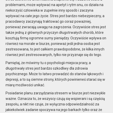
problemami, może wpływać na apetyt i rytm snu, co działa na
niekorzyść człowieka w zupełnie inny sposób i zaczyna
wpływać na całe jego życie. Stres jest bardzo niebezpieczny, a
pracodawcy zaczynają traktować go coraz poważniej,
ponieważ zwracają uwagę na zagrożenia. Oczywiście stres jest
także jedną z głównych przyczyn długotrwałych chorób, które
kosztują firmę ogromne sumy pieniędzy. Oczywiście wpływa on
również na morale w biurze, ponieważ jeśli jedna osoba jest
zestresowana, to jest całkiem prawdopodobne, że kilka innych
również jest zestresowanych, tylko nie przyznaje się do tego.
Pamiętaj, że mówimy tu o psychologii miejsca pracy, a
długotrwały stres jest bardzo szkodliwy dla zdrowia
psychicznego. Może to łatwo prowadzić do stanów lękowych i
depresji, a to są ciemne strony, których powinieneś starać się w
miarę możliwości unikać.
Posiadanie planu zarządzania stresem w biurze jest niezwykle
ważne. Oznacza to, że wszyscy czują się wspierani i są częścią
zespołu, a nikt nie czuje, że wyłączna odpowiedzialność za
jakiekolwiek zadanie spoczywa na jego barkach
tylko
oraz że