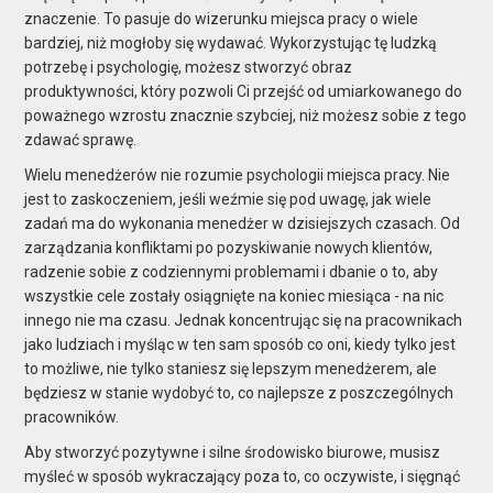
znaczenie. To pasuje do wizerunku miejsca pracy o wiele
bardziej, niż mogłoby się wydawać. Wykorzystując tę ludzką
potrzebę i psychologię, możesz stworzyć obraz
produktywności, który pozwoli Ci przejść od umiarkowanego do
poważnego wzrostu znacznie szybciej, niż możesz sobie z tego
zdawać sprawę.
Wielu menedżerów nie rozumie psychologii miejsca pracy. Nie
jest to zaskoczeniem, jeśli weźmie się pod uwagę, jak wiele
zadań ma do wykonania menedżer w dzisiejszych czasach. Od
zarządzania konfliktami po pozyskiwanie nowych klientów,
radzenie sobie z codziennymi problemami i dbanie o to, aby
wszystkie cele zostały osiągnięte na koniec miesiąca - na nic
innego nie ma czasu. Jednak koncentrując się na pracownikach
jako ludziach i myśląc w ten sam sposób co oni, kiedy tylko jest
to możliwe, nie tylko staniesz się lepszym menedżerem, ale
będziesz w stanie wydobyć to, co najlepsze z poszczególnych
pracowników.
Aby stworzyć pozytywne i silne środowisko biurowe, musisz
myśleć w sposób wykraczający poza to, co oczywiste, i sięgnąć