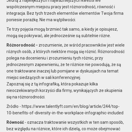
Jedną z największych i najważniejszych kwestii we
współczesnym miejscu pracy jest różnorodność, równość i
integracja
. Bez tych trzech elementów
elementów
Twoja firma
poniesie porażkę. Nie ma wątpliwości.
Te trzy pojęcia mogą brzmieć tak samo, a kiedy je opisujesz,
mogą się pokrywać, ale jednocześnie są subtelnie różne.
Różnorodność -
zrozumienie, że wśród pracowników jest wiele
różnych osób, z których niektóre mogą się różnić. Różnorodność
polega na docenieniu i zrozumieniu tych różnic, przy
jednoczesnym zapewnieniu, że te różnice nie powodują, że są
one traktowane inaczej lub pomijane w dyskusjach na temat
miejsc siedzących w sali konferencyjnej.
Zapoznaj się z tą infografiką, która pokazuje kilka
nieoczekiwanych korzyści dla firmy, wynikających ze skupienia
się na różnorodności.
Źródło - https://www.talentlyft.com/en/blog/article/244/top-
10-benefits-of-diversity-in-the-workplace-infographic-included
Równość
- oznacza traktowanie wszystkich w ten sam sposób,
bez względu na różnice, które ich dzielą, co może obejmować