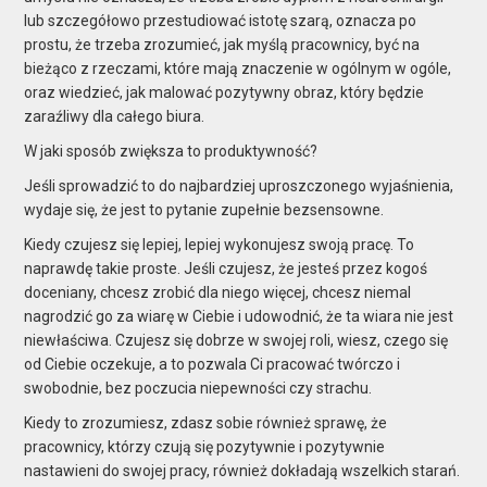
lub szczegółowo przestudiować istotę szarą, oznacza po
prostu, że trzeba zrozumieć, jak myślą pracownicy, być na
bieżąco z rzeczami, które mają znaczenie w ogólnym
w ogóle,
oraz
wiedzieć, jak
malować pozytywny obraz, który będzie
zaraźliwy dla całego biura.
W jaki sposób zwiększa to produktywność?
Jeśli sprowadzić to do najbardziej uproszczonego wyjaśnienia,
wydaje się, że jest to pytanie zupełnie bezsensowne.
Kiedy czujesz się lepiej, lepiej wykonujesz swoją pracę. To
naprawdę takie proste. Jeśli czujesz, że jesteś przez kogoś
doceniany, chcesz zrobić dla niego więcej, chcesz niemal
nagrodzić go za wiarę w Ciebie i udowodnić, że ta wiara nie jest
niewłaściwa. Czujesz się dobrze w swojej roli, wiesz, czego się
od Ciebie oczekuje, a to pozwala Ci pracować twórczo i
swobodnie, bez poczucia niepewności czy strachu.
Kiedy to zrozumiesz, zdasz sobie również sprawę, że
pracownicy, którzy czują się pozytywnie i pozytywnie
nastawieni do swojej pracy, również dokładają wszelkich starań.