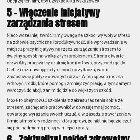
Obejrzyj ten film, aby uzyskać kilka wskazówek.
5 - Włączenie inicjatywy
zarządzania stresem
Nieco wcześniej zwróciliśmy uwagę na szkodliwy wpływ stresu
na zdrowie psychiczne i produktywność, ale wprowadzenie w
miejscu pracy inicjatywy na rzecz zarządzania stresem to
świetny sposób na walkę z tym problemem.
Strona
otwarte-
drzwi
Aby pracownicy czuli się komfortowo, przychodząc do
Ciebie i rozmawiając o tym, co ich przytłacza, warto
zastosować politykę otwartych drzwi. W ten sposób można
wdrożyć środki, które pomogą zmniejszyć presję, a tym samym
wkroczyć do akcji, zanim dojdzie do większych szkód.
Może to obejmować szkolenia z zakresu radzenia sobie ze
stresem, zachęcanie pracowników do wzajemnej pomocy i
otwartego wyrażania swoich uczuć, a w zasadzie stworzenie w
firmie atmosfery rodzinnej, która sprawi, że nikt nie będzie czuł
się pod nadmierną presją w miejscu pracy.
6 - Zaktualizuj pakiet zdrowotny