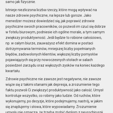
samo jak fizycznie.
Istnieje niezliczona liczba rzeczy, które mogą wpływać na
nasze zdrowie psychiczne, na lepsze lub gorsze. Jako
menedżer możesz dowiedzieć się, jak poprawić zdrowie
psychiczne swoich pracowników, co pozwoli im czuć się dobrze
w fotelu biurowym, podniesie ich ogólne morale, a tym samym
zwiększy produktywność. Jeśli będzie to robione całościowo,
np. w całym biurze, zauważysz efekt domina w postaci
dotrzymywania terminów, mniejszej liczby
popełnianych
błędów, zadowolonych klientów, większej liczby pomysłów
pojawiających się przy nowoczesnych stołach w salach
posiedzeń zarządu oraz większych zysków na koniec każdego
kwartału.
Zdrowie psychiczne nie zawsze jest negatywne, nie zawsze
wiąże się z takimi stanami jak depresja, a zrozumienie tego
faktu pozwoli Ci zwiększyć produktywność jako całość. Umysł
kontroluje wszystko, co robimy jako ludzie. Od ruchów, które
wykonujemy, po decyzje, które podejmujemy, nastrój, w jakim
się znajdujemy i słowa, które wypowiadamy. Zrozumienie
umysłu nie oznacza, że trzeba zrobić dyplom z neurochirurgii