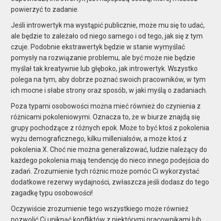
powierzyć to zadanie.
Jeśli introwertyk ma wystąpić publicznie, może mu się to udać,
ale będzie to zależało od niego samego i od tego, jak się z tym
czuje. Podobnie ekstrawertyk będzie w stanie wymyślać
pomysły na rozwiązanie problemu, ale być może nie będzie
myślał tak kreatywnie lub głęboko, jak introwertyk. Wszystko
polega na tym, aby dobrze poznać swoich pracowników, w tym
ich mocne i słabe strony oraz sposób, w jaki myślą o zadaniach.
Poza typami osobowości można mieć również do czynienia z
różnicami pokoleniowymi. Oznacza to, że w biurze znajdą się
grupy pochodzące z różnych epok. Może to być ktoś z pokolenia
wyżu demograficznego, kilku millenialsów, a może ktoś z
pokolenia X. Choć nie można generalizować, ludzie należący do
każdego pokolenia mają tendencję do nieco innego podejścia do
zadań. Zrozumienie tych różnic może pomóc Ci wykorzystać
dodatkowe rezerwy wydajności, zwłaszcza jeśli dodasz do tego
zagadkę typu osobowości!
Oczywiście zrozumienie tego wszystkiego może również
pozwolić Ci uniknąć konfliktów z niektórymi pracownikami lub