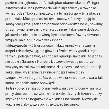
poziom umiejętności, płeć, skalę płac, stanowisko itp. W ciągu
ostatnich kilku lat z pewnością wiele słyszeliśmy o równości
wynagrodzeń kobiet i mężczyzn, a to mieści się w tym właśnie
przedziale. Mówiąc prościej, dwie osoby, które wykonują tę
samą pracę i mają ten sam poziom odpowiedzialności, powinny
otrzymywać takie samo wynagrodzenie i takie same dodatki,
jak każda z nich, i nie powinny być dodatkowo faworyzowane ze
względu na płeć lub cokolwiek innego.
Inkluzywność
- Różnorodność i inkluzywność w znacznym
stopniu się pokrywają, ale główna różnica w przypadku tego
terminu polega na tym, że choć nie ignoruje się różnic, to jednak
nie podkreśla się ich. Ponadto kluczową kwestią jest to, że
wszyscy są traktowani tak samo. Niezależnie od płci, orientacji
seksualnej, wyznania, rasy, niepełnosprawności czy
czegokolwiek innego, każda osoba w biurze jest traktowana tak
samo i ma takie same obowiązki.
Te trzy pojęcia mają ogromny wpływ na psychologię w miejscu
pracy. Jeśli postąpisz wbrew którejkolwiek z tych trzech rzeczy,
szybko i bardzo negatywnie wpłyniesz na morale. Niezwykle
ważne jest, aby wszystkich traktować tak samo.