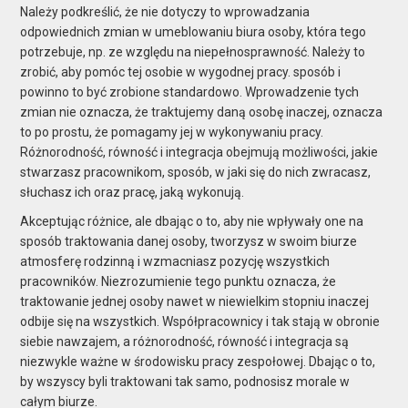
Należy podkreślić, że nie dotyczy to wprowadzania
odpowiednich zmian w umeblowaniu biura osoby, która tego
potrzebuje, np. ze względu na niepełnosprawność. Należy to
zrobić, aby pomóc tej osobie w wygodnej pracy.
sposób
i
powinno to być zrobione standardowo. Wprowadzenie tych
zmian nie oznacza, że traktujemy daną osobę inaczej, oznacza
to po prostu, że pomagamy jej w wykonywaniu pracy.
Różnorodność, równość i integracja obejmują możliwości, jakie
stwarzasz pracownikom, sposób, w jaki się do nich zwracasz,
słuchasz ich oraz pracę, jaką wykonują.
Akceptując różnice, ale dbając o to, aby nie wpływały one na
sposób traktowania danej osoby, tworzysz w swoim biurze
atmosferę rodzinną i wzmacniasz pozycję wszystkich
pracowników. Niezrozumienie tego punktu oznacza, że
traktowanie jednej osoby nawet w niewielkim stopniu inaczej
odbije się na wszystkich. Współpracownicy i tak stają w obronie
siebie nawzajem, a różnorodność, równość i integracja są
niezwykle ważne w środowisku pracy zespołowej. Dbając o to,
by wszyscy byli traktowani tak samo, podnosisz morale w
całym biurze.