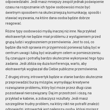
odpowiedzialni. Jeśli masz mniejszy zespół
jednak
poświęcenie
czasu na rozpoznanie ich typów osobowości może być
świetnym sposobem na skuteczniejszą komunikację.
sposób
i
stawiać wyzwania, na które dana osoba będzie dobrze
reagować.
Różne typy osobowości myślą inaczej niż inne. Na przykład
ekstrawertyk nie będzie miał problemu z wystąpieniem przed
grupą ludzi i wygłoszeniem przemówienia. Jest to coś, co
będzie dla nich
sprawia im przyjemność
ponieważ lubią być w
centrum uwagi i lubią być wizualnym celem w pomieszczeniu.
Są czarujące i potrafią bardzo skutecznie wykonywać tego typu
zadania. Jeśli zbliża się duża konferencja, warto, aby
ekstrawertyk wygłaszał dla Ciebie publiczne przemówienia.
Z drugiej strony, introwertyk będzie w stanie bardzo skutecznie
przeprowadzić burzę mózgów, wymyślając kreatywne
rozwiązanie problemu, który być może przez długi czas
pozostawał nierozwiązany. Daj im
przestrzeń
i ciszę, na
przykład w kabinie, a zobaczysz rezultaty. Jeśli masz
szczególnie trudny problem, na który nikt nie potrafił znaleźć
odpowiedzi, introwertyk jest najlepszą osobą, której możesz